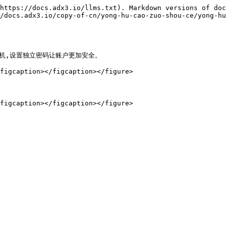
https://docs.adx3.io/llms.txt). Markdown versions of doc
/docs.adx3.io/copy-of-cn/yong-hu-cao-zuo-shou-ce/yong-hu
机,设置独立密码让账户更加安全。

figcaption></figcaption></figure>
