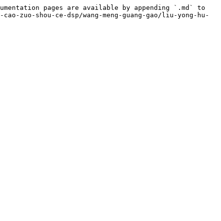
umentation pages are available by appending `.md` to 
-cao-zuo-shou-ce-dsp/wang-meng-guang-gao/liu-yong-hu-